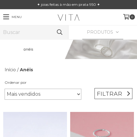
✦ joias feitas à mão em prata 950 ✦
MENU
0
PRODUTOS
Início
/
Anéis
Ordenar por
FILTRAR